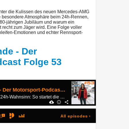
 hinter die Kulissen des neuen Mercedes-AMG
e besondere Atmosphäre beim 24h-Rennen,
 80-jährigen Jubiläum und warum ein
recht zum Jäger wird. Eine Folge voller
hleifen-Emotionen und echter Rennsport-
de - Der
cast Folge 53
Einführungsrunde - Der Motorsport-Podcast Folge 53
Schnee, Stillstand und 24h-Wahnsinn: So startet die Saison am Nürburgring
All episodes
›