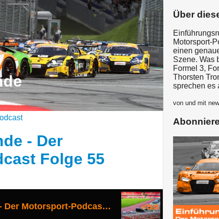
Über dies
Einführungsr
Motorsport-P
einen genauen
Szene. Was 
Formel 3, Fo
nde
Thorsten Tr
sprechen es 
von und mit ne
odcast
Abonnier
de - Der
cast Folge 55
Einführungsrunde - Der Motorsport-Podcast Folge 55