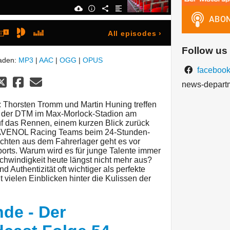
All episodes
›
Follow us
laden:
MP3
|
AAC
|
OGG
|
OPUS
facebook
news-depart
 Thorsten Tromm und Martin Huning treffen
ag der DTM im Max-Morlock-Stadion am
uf das Rennen, einem kurzen Blick zurück
 RAVENOL Racing Teams beim 24-Stunden-
ten aus dem Fahrerlager geht es vor
orts. Warum wird es für junge Talente immer
chwindigkeit heute längst nicht mehr aus?
 Authentizität oft wichtiger als perfekte
 vielen Einblicken hinter die Kulissen der
de - Der