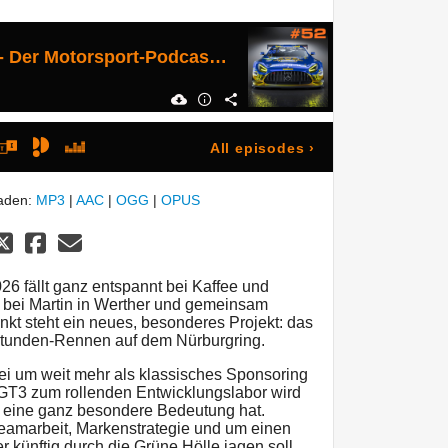
Einführungsrunde - Der Motorsport-Podcast Folge 52
All episodes
›
laden:
MP3
|
AAC
|
OGG
|
OPUS
26 fällt ganz entspannt bei Kaffee und
t bei Martin in Werther und gemeinsam
unkt steht ein neues, besonderes Projekt: das
tunden-Rennen auf dem Nürburgring.
bei um weit mehr als klassisches Sponsoring
GT3 zum rollenden Entwicklungslabor wird
 eine ganz besondere Bedeutung hat.
eamarbeit, Markenstrategie und um einen
 künftig durch die Grüne Hölle jagen soll.