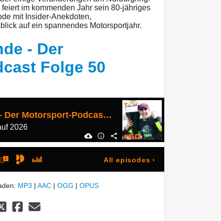
 feiert im kommenden Jahr sein 80-jähriges
ode mit Insider-Anekdoten,
ick auf ein spannendes Motorsportjahr.
de - Der
cast Folge 50
Einführungsrunde - Der Motorsport-Podcast Folge 50
auf 2026
All episodes
›
laden:
MP3
|
AAC
|
OGG
|
OPUS