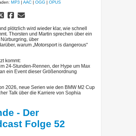
laden:
MP3
|
AAC
|
OGG
|
OPUS
d plötzlich wird wieder klar, wie schnell
mt. Thorsten und Martin sprechen über ein
Nürburgring, über
arüber, warum „Motorsport is dangerous“
zt kommt:
eim 24-Stunden-Rennen, der Hype um Max
man ein Event dieser Größenordnung
son 2026, neue Serien wie den BMW M2 Cup
scher Talk über die Karriere von Sophia
de - Der
cast Folge 52