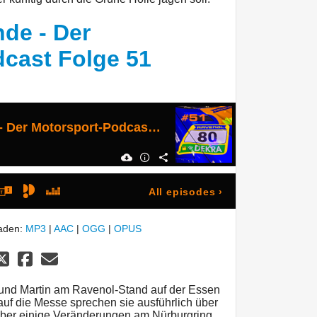
de - Der
cast Folge 51
Einführungsrunde - Der Motorsport-Podcast Folge 51
All episodes
›
laden:
MP3
|
AAC
|
OGG
|
OPUS
n und Martin am Ravenol-Stand auf der Essen
uf die Messe sprechen sie ausführlich über
er einige Veränderungen am Nürburgring.