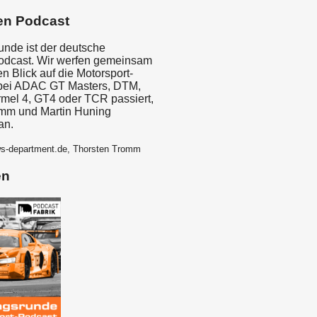
en Podcast
unde ist der deutsche
odcast. Wir werfen gemeinsam
 Blick auf die Motorsport-
bei ADAC GT Masters, DTM,
rmel 4, GT4 oder TCR passiert,
omm und Martin Huning
an.
ws-department.de, Thorsten Tromm
en