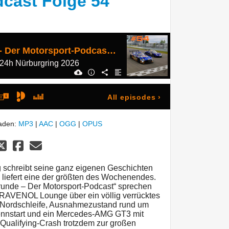
cast Folge 54
Einführungsrunde - Der Motorsport-Podcast Folge 54
4h Nürburgring 2026
All episodes
›
laden:
MP3
|
AAC
|
OGG
|
OPUS
schreibt seine ganz eigenen Geschichten
efert eine der größten des Wochenendes.
srunde – Der Motorsport-Podcast“ sprechen
r RAVENOL Lounge über ein völlig verrücktes
Nordschleife, Ausnahmezustand rund um
nnstart und ein Mercedes-AMG GT3 mit
Qualifying-Crash trotzdem zur großen